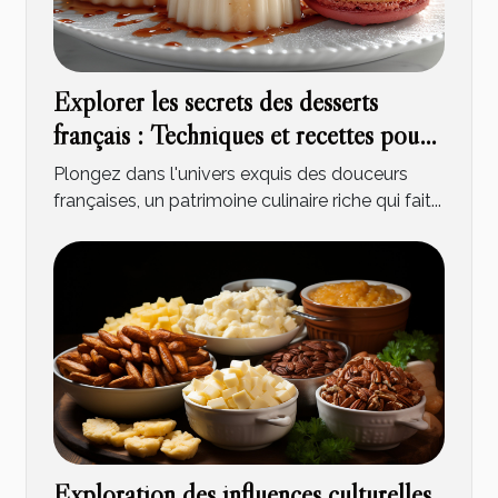
Explorer les secrets des desserts
français : Techniques et recettes pour
maîtriser panna cotta, tarte tatin et
Plongez dans l'univers exquis des douceurs
macarons
françaises, un patrimoine culinaire riche qui fait...
Exploration des influences culturelles