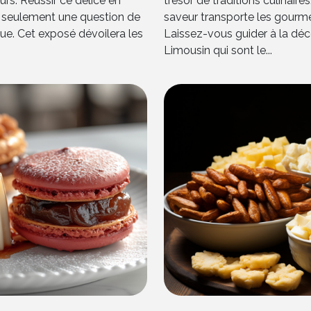
rs. Réussir ce délice en
trésor de traditions culinair
as seulement une question de
saveur transporte les gourm
que. Cet exposé dévoilera les
Laissez-vous guider à la dé
Limousin qui sont le...