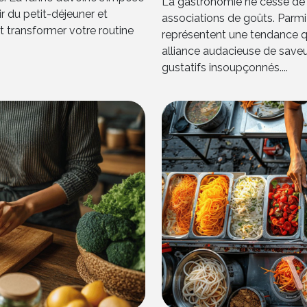
La gastronomie ne cesse de
ir du petit-déjeuner et
associations de goûts. Parmi
 transformer votre routine
représentent une tendance qui
alliance audacieuse de saveur
gustatifs insoupçonnés....