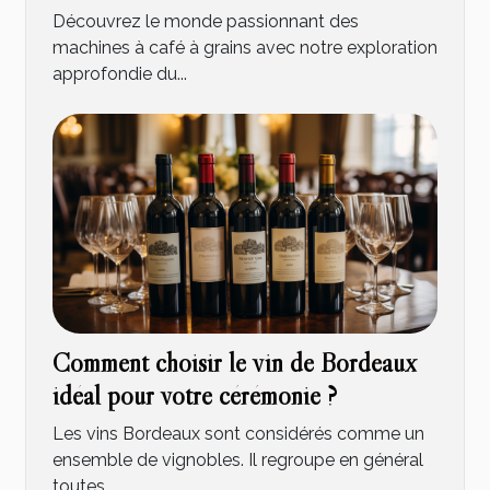
Titanium – Nouveau modèle avec
Découvrez le monde passionnant des
garantie de 2 ans
machines à café à grains avec notre exploration
approfondie du...
Comment choisir le vin de Bordeaux
idéal pour votre cérémonie ?
Les vins Bordeaux sont considérés comme un
ensemble de vignobles. Il regroupe en général
toutes...